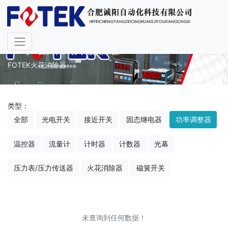
FOTEK台湾阳明火花消除器
FOTEK火花消除器
类型：
全部
光电开关
接近开关
固态继电器
功率调整器
温控器
流量计
计时器
计数器
光幕
压力表/压力传送器
火花消除器
磁簧开关
未查询到任何数据！